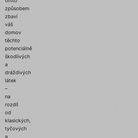
tímto
způsobem
zbaví
váš
domov
těchto
potenciálně
škodlivých
a
dráždivých
látek
–
na
rozdíl
od
klasických,
tyčových
a