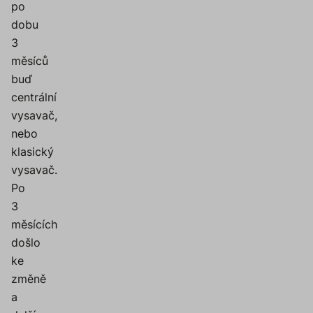
po
dobu
3
měsíců
buď
centrální
vysavač,
nebo
klasický
vysavač.
Po
3
měsících
došlo
ke
změně
a