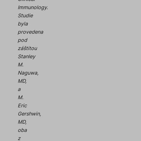
Immunology.
Studie
byla
provedena
pod
záštitou
Stanley
M.
Naguwa,
MD,
a
M.
Eric
Gershwin,
MD,
oba
z