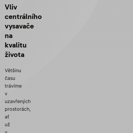
Vliv
centrálního
vysavače
na
kvalitu
života
Většinu
času
trávíme
v
uzavřených
prostorách,
ať
už
v