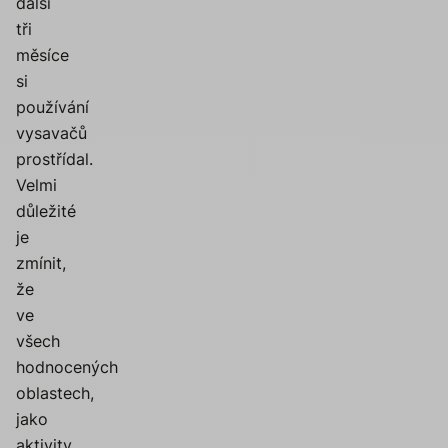
další
tři
měsíce
si
používání
vysavačů
prostřídal.
Velmi
důležité
je
zmínit,
že
ve
všech
hodnocených
oblastech,
jako
aktivity