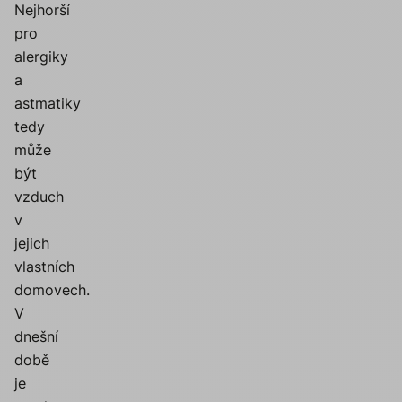
Nejhorší
pro
alergiky
a
astmatiky
tedy
může
být
vzduch
v
jejich
vlastních
domovech.
V
dnešní
době
je