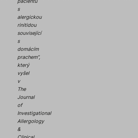
pacientů
s
alergickou
rinitidou
související
s
domácím
prachem“,
který
vyšel
v
The
Journal
of
Investigational
Allergology
&
Clinical