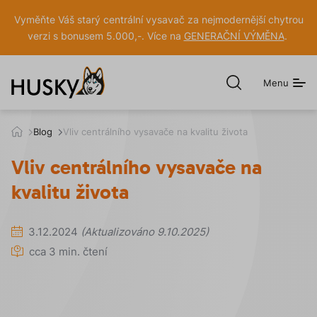
Vyměňte Váš starý centrální vysavač za nejmodernější chytrou
verzi s bonusem 5.000,-. Více na
GENERAČNÍ VÝMĚNA
.
Menu
Otevřít
hledání
h
Blog
Vliv centrálního vysavače na kvalitu života
u
s
Vliv centrálního vysavače na
k
y
kvalitu života
.
c
z
3.12.2024
(Aktualizováno 9.10.2025)
cca 3 min. čtení