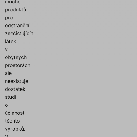
mnoho
produktů
pro
odstranění
znečisťujícíh
látek
v
obytných
prostorách,
ale
neexistuje
dostatek
studií
o
účinnosti
těchto
výrobků.
V