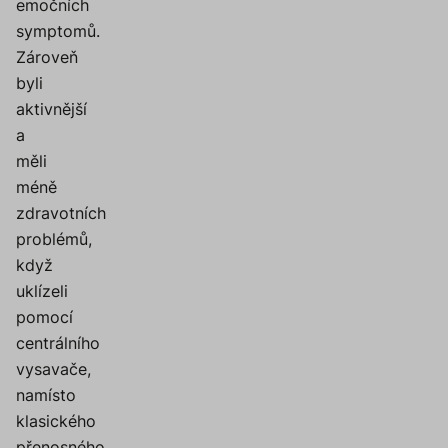
emočních
symptomů.
Zároveň
byli
aktivnější
a
měli
méně
zdravotních
problémů,
když
uklízeli
pomocí
centrálního
vysavače,
namísto
klasického
přenosného