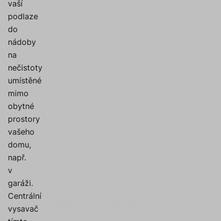
vaší
podlaze
do
nádoby
na
nečistoty
umístěné
mimo
obytné
prostory
vašeho
domu,
např.
v
garáži.
Centrální
vysavač