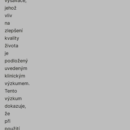
vysavače,
jehož
vliv
na
zlepšení
kvality
života
je
podložený
uvedeným
klinickým
výzkumem.
Tento
výzkum
dokazuje,
že
při
použití