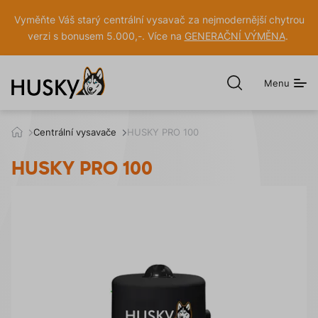
Vyměňte Váš starý centrální vysavač za nejmodernější chytrou
verzi s bonusem 5.000,-. Více na
GENERAČNÍ VÝMĚNA
.
Menu
Otevřít
hledání
h
Centrální vysavače
HUSKY PRO 100
u
s
HUSKY PRO 100
k
y
.
c
z