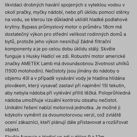
likvidaci drobných havárií spojených s vyteklou vodou v
okolí pračky, myčky nádobí, nebo při úklidu pomocí stěrky
na vodu, se kterou lze důkladně uklidit hladké podlahové
krytiny. Bypass průmyslový motor o průměru 18cm má
dostatečný výkon pro střední velikost rodinných domů a
bytů, protože jeho výkon nesnižují žádné filtrační
komponenty a je po celou dobu úklidu stálý. Skvěle
funguje s Husky Hadicí ve zdi. Robustní motor americké
značky AMETEK Lamb má dvounásobnou životnost uhlíků
(1500 motohodin). Nečistoty jsou jímány do nádoby o
objemu 40l a v případě vysávání vody je hladina hlídána
plovákem, který vysavač zastaví při naplnění 15l tekutin,
aby nebyla nádoba při vylévání příliš těžká. Poloprůhledná
nádoba umožňuje vizuální kontrolu obsahu nečistot.
Unikátní řešení nabízí motorová jednotka. Je možné ji
kdykoliv vyměnit za dvoumotorovou verzi, což zvláště
ocení zákazníci, kteří plánují dále přistavovat a rozšiřovat
objekt.
Skvěle funguje s Hadicí ve zdi v délce 9 a 12m.