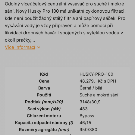
Odolný víceúčelový centrální vysavač pro suché i mokré
sání. Nový Husky Pro 100 má unikátní cyklonovou filtraci,
kde není použit žádný stálý filtr a ani papírový sáček. Pro
vysávání vody je vždy připraven a může pomoci při
likvidaci drobných havárií spojených s vyteklou vodou v
okolí pračky,...
Více informací
Kód
HUSKY-PRO-100
Cena
48.279,- Kč s DPH
Barva
Černá / bílá
Použití
Suché a mokré sání
Podtlak
(mm/H20)
3148/30,9
Sací výkon
(aW)
483
Chlazení motoru
Bypass
Kapacita odpadní nádoby
(l)
46/15
Rozměry agregátu
(mm)
950/380