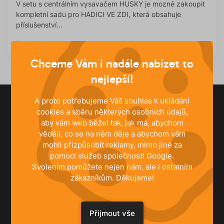
V setu s centrálním vysavačem HUSKY je mozné zakoupit
kompletní sadu pro HADICI VE ZDI, která obsahuje
příslušenství...
Zobrazit
Chceme Vám i nadále nabízet to
nejlepší!
A proto potřebujeme Váš souhlas k ukládání
cookies a sběru některých osobních údajů,
261 221 528
+420
aby vám web běžel tak, jak má, abychom
věděli, co se na něm děje a abychom vám
Po‐Čt 8:30‐17:00, Pá 8:30‐15:00
mohli přizpůsobit reklamy, mimo jiné za
pomoci služeb společnosti Google.
info@husky.cz
Svolením pomůžete nejen nám, ale i ostatním
zákazníkům. Děkujeme!
Pište kdykoli
Přijmout vše