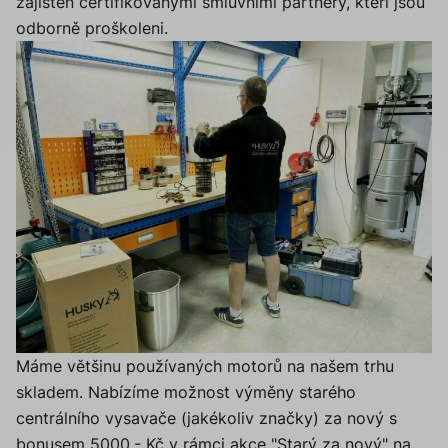
zajištěn certifikovanými smluvními partnery, kteří jsou
odborně proškoleni.
Máme většinu používaných motorů na našem trhu
skladem. Nabízíme možnost výměny starého
centrálního vysavače (jakékoliv značky) za nový s
bonusem 5000,- Kč v rámci akce "Starý za nový" na