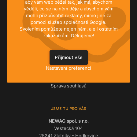
aby vám web běžel tak, jak má, abychom
ŘEŠENÍ
věděli, co se na něm děje a abychom vám
mohli přizpůsobit reklamy, mimo jiné za
Rodinné domy
pomoci služeb společnosti Google.
Byty
Svolením pomůžete nejen nám, ale i ostatním
Komerční prostory
zákazníkům. Děkujeme!
INFORMACE
Přijmout vše
Centrální vysavače
Nastavení preferencí
Ke stažení
Registrace záruky
Správa souhlasů
JSME TU PRO VÁS
NEWAG spol. s r.o.
Vestecká 104
25241 Zlatníky - Hodkovice