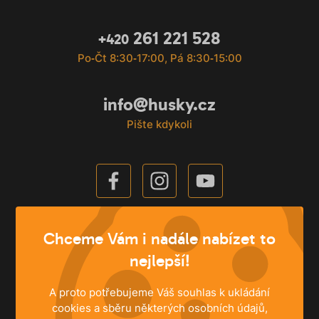
261 221 528
+420
Po‐Čt 8:30‐17:00, Pá 8:30‐15:00
info@husky.cz
Pište kdykoli
Chceme Vám i nadále nabízet to
nejlepší!
A proto potřebujeme Váš souhlas k ukládání
cookies a sběru některých osobních údajů,