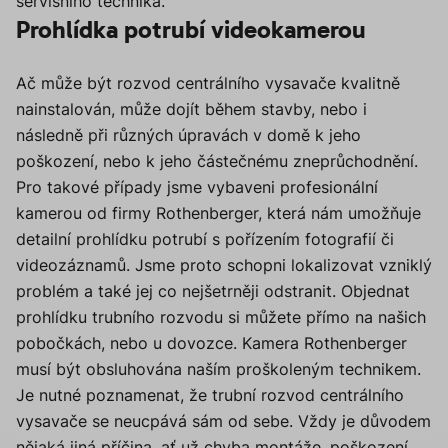
servisního technika.
Prohlídka potrubí videokamerou
Ač může být rozvod centrálního vysavače kvalitně
nainstalován, může dojít během stavby, nebo i
následně při různých úpravách v domě k jeho
poškození, nebo k jeho částečnému zneprůchodnění.
Pro takové případy jsme vybaveni profesionální
kamerou od firmy Rothenberger, která nám umožňuje
detailní prohlídku potrubí s pořízením fotografií či
videozáznamů. Jsme proto schopni lokalizovat vzniklý
problém a také jej co nejšetrněji odstranit. Objednat
prohlídku trubního rozvodu si můžete přímo na našich
pobočkách, nebo u dovozce. Kamera Rothenberger
musí být obsluhována naším proškoleným technikem.
Je nutné poznamenat, že trubní rozvod centrálního
vysavače se neucpává sám od sebe. Vždy je důvodem
nějaká jiná příčina, ať už chyba montáže, poškození