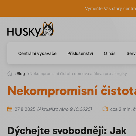
Vyměňte Váš starý centrá
Centrální vysavače
Příslušenství
O nás
Serv
h
Blog
Nekompromisní čistota domova a úleva pro alergiky
u
s
Nekompromisní čistota
k
y
.
c
27.8.2025
(Aktualizováno 9.10.2025)
cca 2 min. č
z
Dýchejte svobodněji: Jak