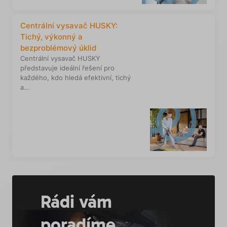
Centrální vysavač HUSKY:
Tichý, výkonný a
bezproblémový úklid
Centrální vysavač HUSKY
představuje ideální řešení pro
každého, kdo hledá efektivní, tichý
a...
Rádi vám
poradíme