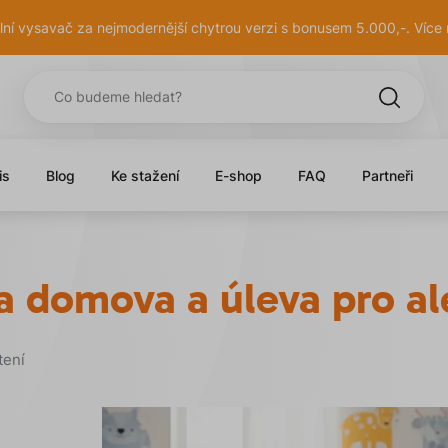
lní vysavač za nejmodernější chytrou verzi s bonusem 5.000,-. Více
is
Blog
Ke stažení
E-shop
FAQ
Partneři
 domova a úleva pro al
tení