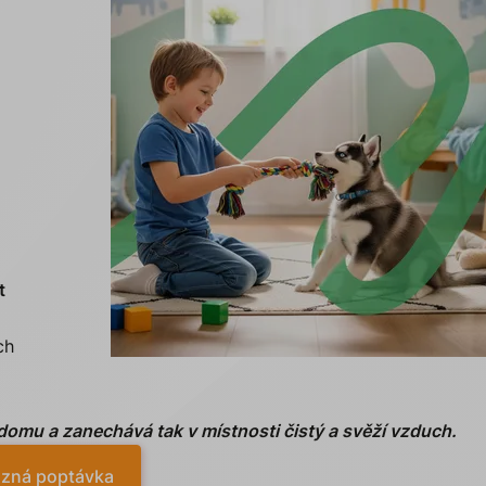
t
ch
 domu a zanechává tak v místnosti čistý a svěží vzduch.
zná poptávka