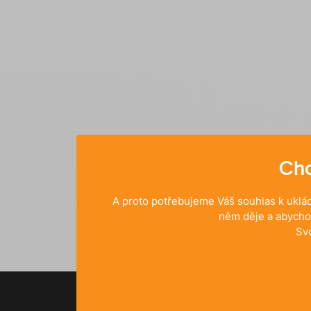
Chc
A proto potřebujeme Váš souhlas k uklád
něm děje a abycho
Sv