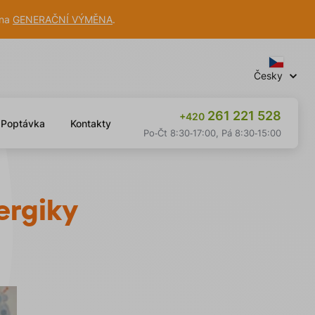
 na
GENERAČNÍ VÝMĚNA
.
Česky
261 221 528
+420
Poptávka
Kontakty
Otevírací
Po‐Čt 8:30‐17:00, Pá 8:30‐15:00
doba
ergiky