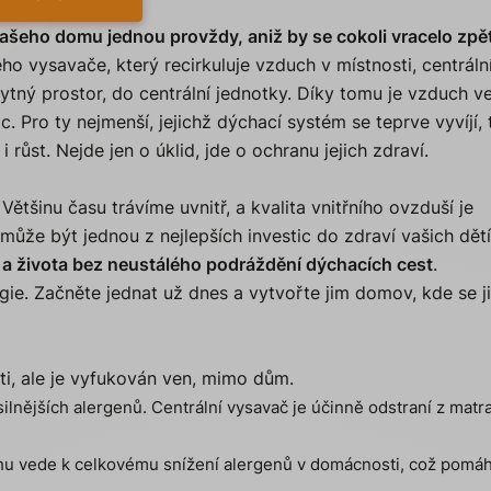
vašeho domu jednou provždy, aniž by se cokoli vracelo zpě
o vysavače, který recirkuluje vzduch v místnosti, centráln
tný prostor, do centrální jednotky. Díky tomu je vzduch v
. Pro ty nejmenší, jejichž dýchací systém se teprve vyvíjí, 
i růst. Nejde jen o úklid, jde o ochranu jejich zdraví.
Většinu času trávíme uvnitř, a kvalita vnitřního ovzduší je
může být jednou z nejlepších investic do zdraví vašich dětí
 a života bez neustálého podráždění dýchacích cest
.
ergie. Začněte jednat už dnes a vytvořte jim domov, kde se j
i, ale je vyfukován ven, mimo dům.
ilnějších alergenů. Centrální vysavač je účinně odstraní z matra
hu vede k celkovému snížení alergenů v domácnosti, což pomá