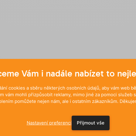
eme Vám i nadále nabízet to nejle
ání cookies a sběru některých osobních údajů, aby vám web běž
m vám mohli přizpůsobit reklamy, mimo jiné za pomoci služeb s
olením pomůžete nejen nám, ale i ostatním zákazníkům. Děkuje
Nastavení preferencí
Přijmout vše