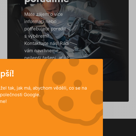
Máte zájem o více
informací nebo
potřebujete poradit
s výběrem?
Kontaktujte nás! Rádi
vám navrhneme
nejlepší řešení, ať už
jste:
pší!
koncový zákazník
montážní firma
developer
el tak, jak má, abychom věděli, co se na
polečnosti Google.
me!