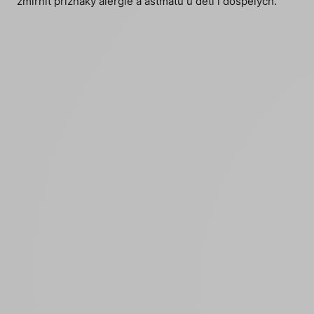
zmírnit příznaky alergie a astmatu u dětí i dospělých.