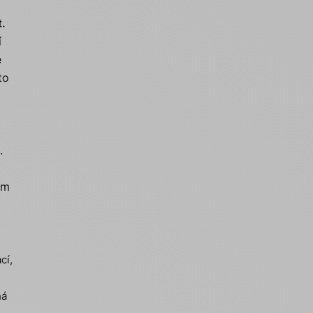
t.
í
e
to
.
im
cí,
há