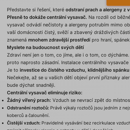
Představte si řešení, které
odstraní prach a alergeny z 
Přesně to dokáže centrální vysavač.
Na rozdíl od běžnéh
vysavač odvádí nečistoty a alergeny potrubím mimo oby
vaší domácnosti čistý, svěží a zbavený dráždivých částic
znamená
mnohem zdravější prostředí
pro hraní, spánek 
Myslete na budoucnost svých dětí
Zdraví není jen o tom, co jíme, ale i o tom, co dýcháme. 
proto naprosto zásadní. Instalace centrálního vysavače 
Je to
investice do čistého vzduchu, klidnějšího spánku
Nečekejte, až se u vašich dětí objeví první příznaky al
bude dýchat snadněji.
Centrální vysavač eliminuje riziko:
Žádný vířený prach:
Vzduch se nevrací zpět do místnost
Odstranění roztočů:
Právě výkaly roztočů jsou jedním z nejs
koberců a čalounění.
Čistější vzduch:
Pravidelné vysávání bez recirkulace vzduc