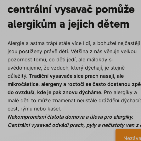
centrální vysavač pomůže
alergikům a jejich dětem
Alergie a astma trápí stále více lidí, a bohužel nejčastěji
jsou postiženy právě děti. Většina z nás věnuje velkou
pozornost tomu, co děti jedí, ale málokdy si
uvědomujeme, že vzduch, který dýchají, je stejně
důležitý.
Tradiční vysavače sice prach nasají, ale
mikročástice, alergeny a roztoči se často dostanou zpě
do ovzduší, kde je pak znovu dýcháme
. Pro alergiky a
malé děti to může znamenat neustálé dráždění dýchací
cest, rýmu nebo kašel.
Nekompromisní čistota domova a úleva pro alergiky.
Centrální vysavač odvádí prach, pyly a nečistoty ven z
Nezáva