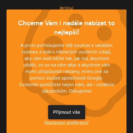
ŘEŠENÍ
Rodinné domy
Chceme Vám i nadále nabízet to
Byty
nejlepší!
Komerční prostory
A proto potřebujeme Váš souhlas k ukládání
cookies a sběru některých osobních údajů,
INFORMACE
aby vám web běžel tak, jak má, abychom
věděli, co se na něm děje a abychom vám
Centrální vysavače
mohli přizpůsobit reklamy, mimo jiné za
Ke stažení
pomoci služeb společnosti Google.
Registrace záruky
Svolením pomůžete nejen nám, ale i ostatním
Správa souhlasů
zákazníkům. Děkujeme!
JSME TU PRO VÁS
Přijmout vše
NEWAG spol. s r.o.
Nastavení preferencí
Vestecká 104