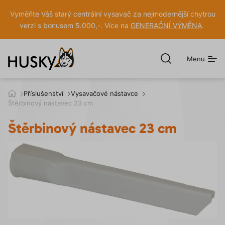
Vyměňte Váš starý centrální vysavač za nejmodernější chytrou
verzi s bonusem 5.000,-. Více na
GENERAČNÍ VÝMĚNA
.
Menu
Otevřít
hledání
h
Příslušenství
Vysavačové nástavce
u
Štěrbinový nástavec 23 cm
s
k
Štěrbinový nástavec 23 cm
y
.
c
z