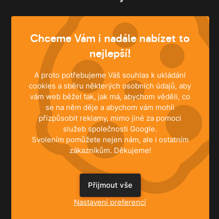
ŘEŠENÍ
Chceme Vám i nadále nabízet to
nejlepší!
Rodinné domy
Byty
Komerční prostory
A proto potřebujeme Váš souhlas k ukládání
cookies a sběru některých osobních údajů, aby
vám web běžel tak, jak má, abychom věděli, co
se na něm děje a abychom vám mohli
INFORMACE
přizpůsobit reklamy, mimo jiné za pomoci
služeb společnosti Google.
Centrální vysavače
Svolením pomůžete nejen nám, ale i ostatním
Ke stažení
zákazníkům. Děkujeme!
Registrace záruky
Správa souhlasů
Přijmout vše
JSME TU PRO VÁS
Nastavení preferencí
NEWAG spol. s r.o.