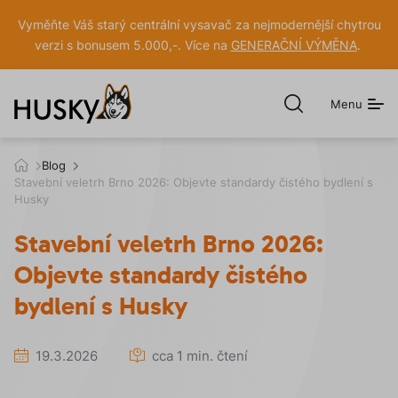
Vyměňte Váš starý centrální vysavač za nejmodernější chytrou
verzi s bonusem 5.000,-. Více na
GENERAČNÍ VÝMĚNA
.
Menu
Otevřít
hledání
h
Blog
u
Stavební veletrh Brno 2026: Objevte standardy čistého bydlení s
s
Husky
k
y
Stavební veletrh Brno 2026:
.
c
Objevte standardy čistého
z
bydlení s Husky
19.3.2026
cca 1 min. čtení