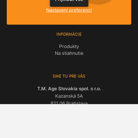
Byty
Nastavení preferencí
Komerčné priestory
INFORMÁCIE
Produkty
Na stiahnutie
SME TU PRE VÁS
T.M. Age Slovakia spol. s r.o.
Kazanská 5A
821 06 Bratislava
Všetky kontakty