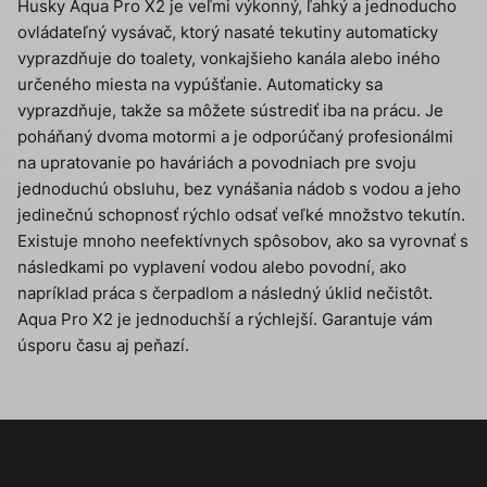
Husky Aqua Pro X2 je veľmi výkonný, ľahký a jednoducho
ovládateľný vysávač, ktorý nasaté tekutiny automaticky
vyprazdňuje do toalety, vonkajšieho kanála alebo iného
určeného miesta na vypúšťanie. Automaticky sa
vyprazdňuje, takže sa môžete sústrediť iba na prácu. Je
poháňaný dvoma motormi a je odporúčaný profesionálmi
na upratovanie po haváriách a povodniach pre svoju
jednoduchú obsluhu, bez vynášania nádob s vodou a jeho
jedinečnú schopnosť rýchlo odsať veľké množstvo tekutín.
Existuje mnoho neefektívnych spôsobov, ako sa vyrovnať s
následkami po vyplavení vodou alebo povodní, ako
napríklad práca s čerpadlom a následný úklid nečistôt.
Aqua Pro X2 je jednoduchší a rýchlejší. Garantuje vám
úsporu času aj peňazí.