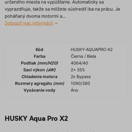
určeného miesta na vypúšťanie. Automaticky sa
vyprazdňuje, takže sa môžete sústrediť iba na prácu. Je
poháňaný dvoma motormi a...
Zobraziť viac informácií
Kód
HUSKY-AQUAPRO-X2
Farba
Čierna / Biela
Podtlak
(mm/H20)
4064/40
Sací výkon
(aW)
2x 355
Chladenie motora
2x Bypass
Rozmery agregátu
(mm)
1090/380
Vysávanie vody
Áno
HUSKY Aqua Pro X2