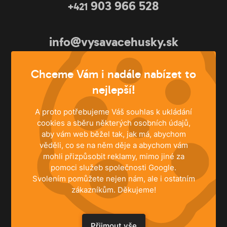
903 966 528
+421
info@vysavacehusky.sk
Píšte kedykoľvek
Chceme Vám i nadále nabízet to
nejlepší!
A proto potřebujeme Váš souhlas k ukládání
cookies a sběru některých osobních údajů,
aby vám web běžel tak, jak má, abychom
věděli, co se na něm děje a abychom vám
mohli přizpůsobit reklamy, mimo jiné za
pomoci služeb společnosti Google.
Svolením pomůžete nejen nám, ale i ostatním
zákazníkům. Děkujeme!
RIEŠENIA
Rodinné domy
Přijmout vše