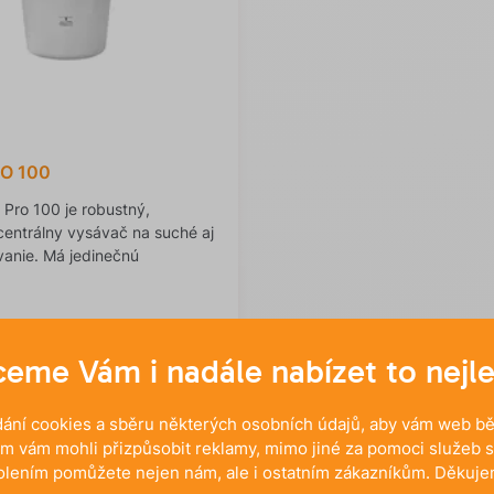
O 100
Pro 100 je robustný,
centrálny vysávač na suché aj
anie. Má jedinečnú
eme Vám i nadále nabízet to nejle
ání cookies a sběru některých osobních údajů, aby vám web běž
m vám mohli přizpůsobit reklamy, mimo jiné za pomoci služeb s
olením pomůžete nejen nám, ale i ostatním zákazníkům. Děkuje