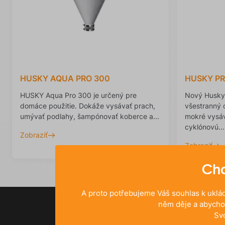
HUSKY AQUA PRO 300
HUSKY PR
HUSKY Aqua Pro 300 je určený pre
Nový Husky 
domáce použitie. Dokáže vysávať prach,
všestranný 
umývať podlahy, šampónovať koberce a...
mokré vysáv
cyklónovú...
Zobraziť
Zobraziť
Chc
A proto potřebujeme Váš souhlas k uklád
něm děje a abycho
Sv