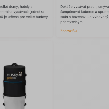
veľké domy, hotely a
Dokáže vysávať prach, umýva
entrálna vysávacia jednotka
šampónovať koberce a upratov
00 je určená pre veľké budovy
saún a bazénov. Je vybavený
priemyselným...
Zobraziť