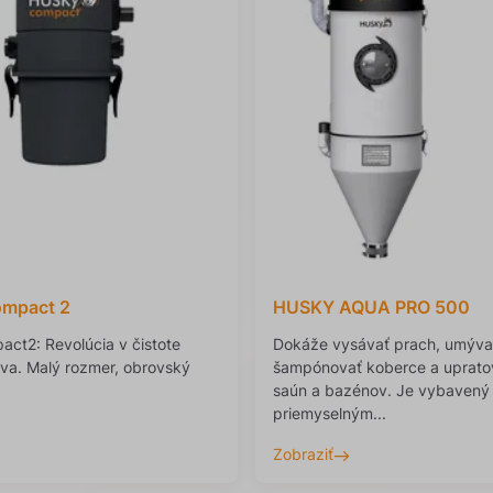
mpact 2
HUSKY AQUA PRO 500
ct2: Revolúcia v čistote
Dokáže vysávať prach, umýva
a. Malý rozmer, obrovský
šampónovať koberce a upratov
saún a bazénov. Je vybavený
priemyselným...
Zobraziť