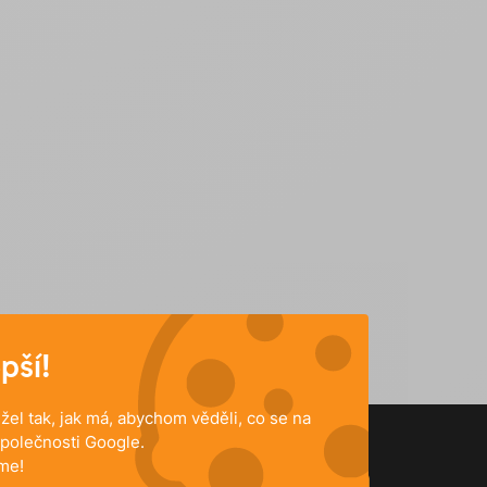
pší!
el tak, jak má, abychom věděli, co se na
polečnosti Google.
me!