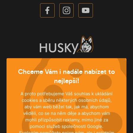
Chceme Vám i nadále nabízet to
ŘEŠENÍ
nejlepší!
Rodinné domy
Byty
A proto potřebujeme Váš souhlas k ukládání
Komerční prostory
cookies a sběru některých osobních údajů,
aby vám web běžel tak, jak má, abychom
věděli, co se na něm děje a abychom vám
mohli přizpůsobit reklamy, mimo jiné za
INFORMACE
pomoci služeb společnosti Google.
Centrální vysavače
Svolením pomůžete nejen nám, ale i ostatním