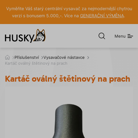
Vyměňte Váš starý centrální vysavač za nejmodernější chytrou
verzi s bonusem 5.000,-. Více na
GENERAČNÍ VÝMĚNA
.
Menu
Otevřít
hledání
h
Příslušenství
Vysavačové nástavce
u
Kartáč oválný štětinový na prach
s
k
Kartáč oválný štětinový na prach
y
.
c
z