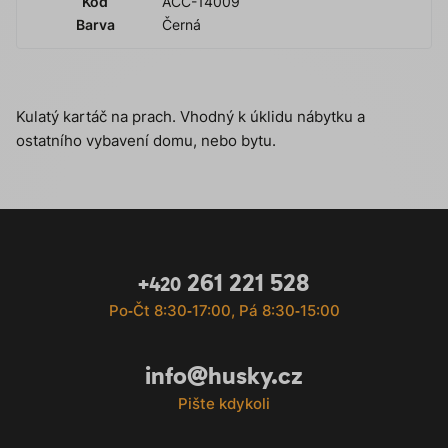
Kód
ACC-14009
Barva
Černá
Kulatý kartáč na prach. Vhodný k úklidu nábytku a
ostatního vybavení domu, nebo bytu.
261 221 528
+420
Po‐Čt 8:30‐17:00, Pá 8:30‐15:00
info@husky.cz
Pište kdykoli