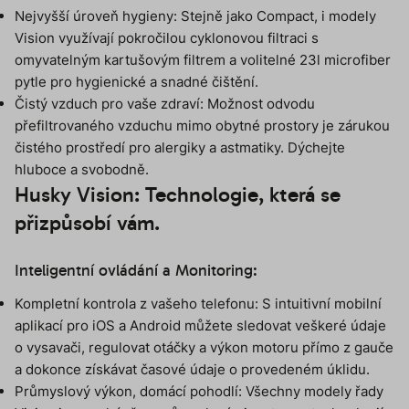
Nejvyšší úroveň hygieny: Stejně jako Compact, i modely
Vision využívají pokročilou cyklonovou filtraci s
omyvatelným kartušovým filtrem a volitelné 23l microfiber
pytle pro hygienické a snadné čištění.
Čistý vzduch pro vaše zdraví: Možnost odvodu
přefiltrovaného vzduchu mimo obytné prostory je zárukou
čistého prostředí pro alergiky a astmatiky. Dýchejte
hluboce a svobodně.
Husky Vision: Technologie, která se
přizpůsobí vám.
Inteligentní ovládání a Monitoring:
Kompletní kontrola z vašeho telefonu: S intuitivní mobilní
aplikací pro iOS a Android můžete sledovat veškeré údaje
o vysavači, regulovat otáčky a výkon motoru přímo z gauče
a dokonce získávat časové údaje o provedeném úklidu.
Průmyslový výkon, domácí pohodlí: Všechny modely řady