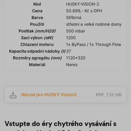
Kód
HUSKY-VISION-2
Cena
50.699,- Kč s DPH
Barva
Stříbrná
Použití
střední a velké rodinné domy
Podtlak
(mm/H20)
500 mbar
Sací výkon
(aW)
1200
Chlazení motoru
1x ByPass / 1x Through Flow
Kapacita odpadní nádoby
(l)
37
Rozměry agregátu
(mm)
1120x320
Materiál
Nerez
Návod pro HUSKY Vision2
PDF
, 7.35 MB
Vstupte do éry chytrého vysávání s