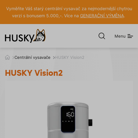
Vyměňte Váš starý centrální vysavač za nejmodernější chytrou
verzi s bonusem 5.000,-. Více na
GENERAČNÍ VÝMĚNA
.
Menu
Otevřít
hledání
h
Centrální vysavače
HUSKY Vision2
u
s
HUSKY Vision2
k
y
.
c
z