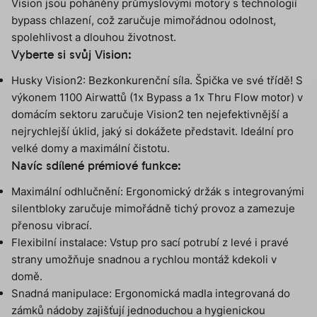
Vision jsou poháněny průmyslovými motory s technologií
bypass chlazení, což zaručuje mimořádnou odolnost,
spolehlivost a dlouhou životnost.
Vyberte si svůj Vision:
Husky Vision2: Bezkonkurenční síla. Špička ve své třídě! S
výkonem 1100 Airwattů (1x Bypass a 1x Thru Flow motor) v
domácím sektoru zaručuje Vision2 ten nejefektivnější a
nejrychlejší úklid, jaký si dokážete představit. Ideální pro
velké domy a maximální čistotu.
Navíc sdílené prémiové funkce:
Maximální odhlučnění: Ergonomický držák s integrovanými
silentbloky zaručuje mimořádně tichý provoz a zamezuje
přenosu vibrací.
Flexibilní instalace: Vstup pro sací potrubí z levé i pravé
strany umožňuje snadnou a rychlou montáž kdekoli v
domě.
Snadná manipulace: Ergonomická madla integrovaná do
zámků nádoby zajišťují jednoduchou a hygienickou