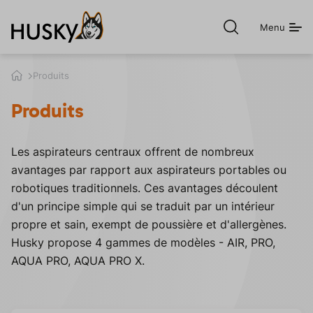
Menu
Ouvrir
la
recherche
h
Produits
u
s
Produits
k
y
.
Les aspirateurs centraux offrent de nombreux
c
z
avantages par rapport aux aspirateurs portables ou
robotiques traditionnels. Ces avantages découlent
d'un principe simple qui se traduit par un intérieur
propre et sain, exempt de poussière et d'allergènes.
Husky propose 4 gammes de modèles - AIR, PRO,
AQUA PRO, AQUA PRO X.