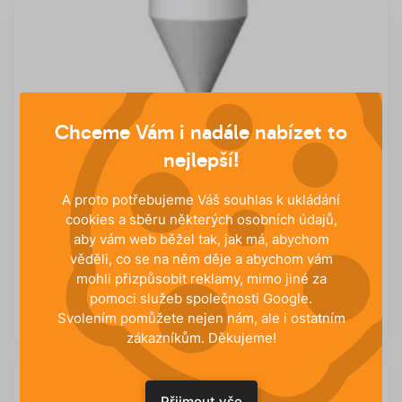
Chceme Vám i nadále nabízet to
nejlepší!
A proto potřebujeme Váš souhlas k ukládání
cookies a sběru některých osobních údajů,
HUSKY AQUA PRO 300
aby vám web běžel tak, jak má, abychom
Le HUSKY Aqua Pro 300 est destiné à un usage
věděli, co se na něm děje a abychom vám
domestique. Il peut aspirer la poussière, laver les sols,
mohli přizpůsobit reklamy, mimo jiné za
shampoiner les...
pomoci služeb společnosti Google.
Svolením pomůžete nejen nám, ale i ostatním
Voir
zákazníkům. Děkujeme!
Přijmout vše