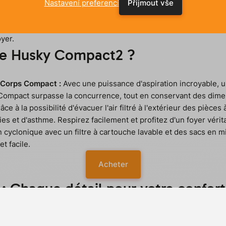
Nastavení preferencí
Přijmout vše
ompact2 – l'aspirateur central qui change la donne. Oubliez l
conçu pour offrir une puissance d'aspiration inégalée dans un 
yer.
 le Husky Compact2 ?
 Corps Compact :
Avec une puissance d'aspiration incroyable, 
ky Compact surpasse la concurrence, tout en conservant des dime
âce à la possibilité d'évacuer l'air filtré à l'extérieur des pièces à
ies et d'asthme. Respirez facilement et profitez d'un foyer véri
ion cyclonique avec un filtre à cartouche lavable et des sacs en 
t facile.
Acheter
 Chaque détail pour votre confort 
e :