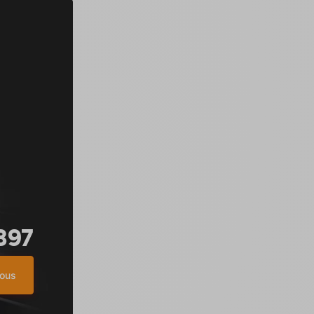
897
nous