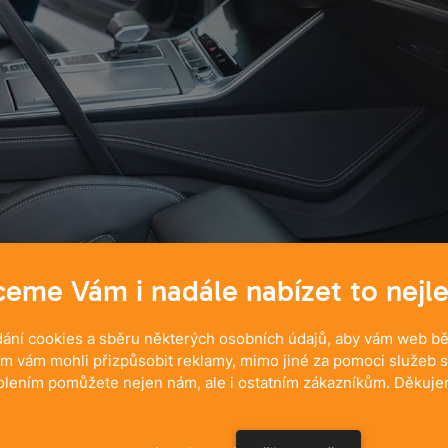
eme Vám i nadále nabízet to nejle
ání cookies a sběru některých osobních údajů, aby vám web běž
 à une propreté sans compro
m vám mohli přizpůsobit reklamy, mimo jiné za pomoci služeb s
olením pomůžete nejen nám, ale i ostatním zákazníkům. Děkuje
lus petits espaces