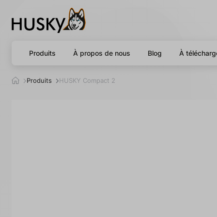
Produits
À propos de nous
Blog
À télécharg
h
Produits
HUSKY Compact 2
u
s
k
y
.
c
z