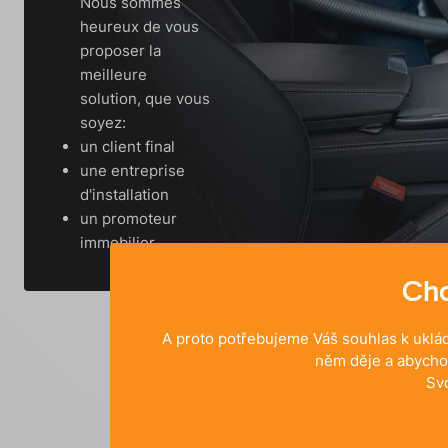
Nous sommes
heureux de vous
proposer la
meilleure
solution, que vous
soyez:
un client final
une entreprise
d'installation
un promoteur
immobilier
Chc
A proto potřebujeme Váš souhlas k uklád
Préparez-vous
něm děje a abycho
Sv
s'adapte aux p