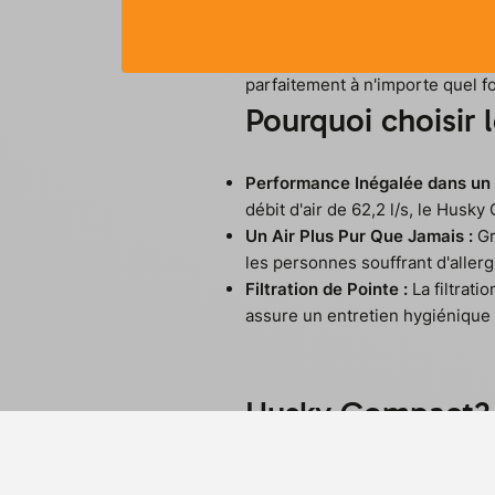
Nous vous présentons le Husky C
bruyants. Le Husky Compact est 
parfaitement à n'importe quel fo
Pourquoi choisir
Performance Inégalée dans un
débit d'air de 62,2 l/s, le Hus
Un Air Plus Pur Que Jamais :
Gr
les personnes souffrant d'allerg
Filtration de Pointe :
La filtrat
assure un entretien hygiénique e
Husky Compact2 :
Optimisé pour l'Habitat Modern