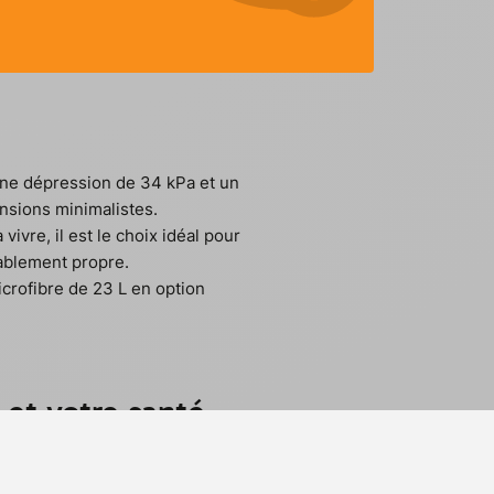
es aspirateurs encombrants et
format compact qui s'intègre
une dépression de 34 kPa et un
nsions minimalistes.
 vivre, il est le choix idéal pour
tablement propre.
microfibre de 23 L en option
et votre santé