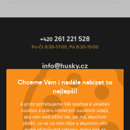
261 221 528
+420
Po‐Čt 8:30‐17:00, Pá 8:30‐15:00
info@husky.cz
Pište kdykoli
Chceme Vám i nadále nabízet to
nejlepší!
A proto potřebujeme Váš souhlas k ukládání
cookies a sběru některých osobních údajů,
aby vám web běžel tak, jak má, abychom
věděli, co se na něm děje a abychom vám
mohli přizpůsobit reklamy, mimo jiné za