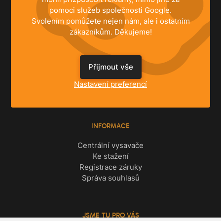
pomoci služeb společnosti Google.
Svolením pomůžete nejen nám, ale i ostatním
zákazníkům. Děkujeme!
ŘEŠENÍ
Přijmout vše
Rodinné domy
Byty
Nastavení preferencí
Komerční prostory
INFORMACE
Centrální vysavače
Ke stažení
Registrace záruky
Správa souhlasů
JSME TU PRO VÁS