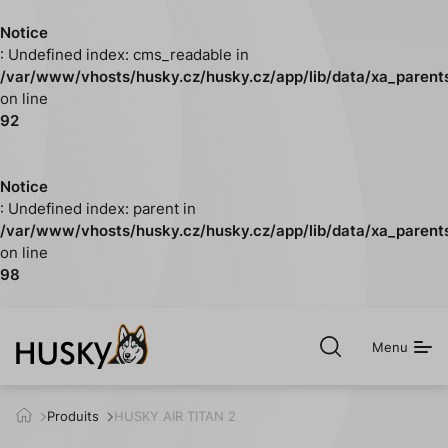
Notice
: Undefined index: cms_readable in
/var/www/vhosts/husky.cz/husky.cz/app/lib/data/xa_parent
on line
92
Notice
: Undefined index: parent in
/var/www/vhosts/husky.cz/husky.cz/app/lib/data/xa_parent
on line
98
Menu
Ouvrir
la
recherche
Produits
HUSKY AIR TITAN 2
h
u