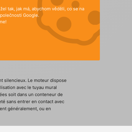
el tak, jak má, abychom věděli, co se na
polečnosti Google.
me!
ent silencieux. Le moteur dispose
lisation avec le tuyau mural
tées soit dans un conteneur de
 jeté sans entrer en contact avec
sent généralement, ou en