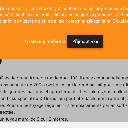
ání cookies a sběru některých osobních údajů, aby vám web běž
m vám mohli přizpůsobit reklamy, mimo jiné za pomoci služeb s
olením pomůžete nejen nám, ale i ostatním zákazníkům. Děkuje
Nastavení preferencí
Přijmout vše
0
00 est le grand frère du modèle Air 100. Il est exceptionnellem
ssionnante de 700 airwatts, ce qui le rend parfait pour une uti
ge de grandes maisons et appartements. Les saletés sont collec
 en tissu spécial de 30 litres, qui peut être facilement retiré et
re. Pour un nettoyage régulier, 1-2 remplacements par an suffi
llectée.
 un tuyau mural de 9 ou 12 mètres.