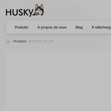
Produits
À propos de nous
Blog
À télécharg
h
Produits
HUSKY AIR 200
u
s
k
y
.
c
z