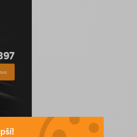
897
nous
pší!