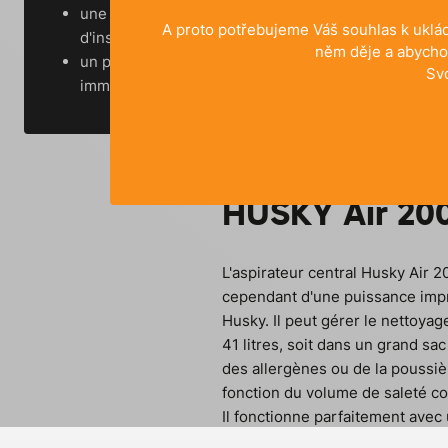
une entreprise
A proto potřebujeme Váš souhlas k uklád
d'installation
něm děje a abycho
un promoteur
Sv
immobilier
HUSKY Air 20
L'aspirateur central Husky Air 2
cependant d'une puissance impre
Husky. Il peut gérer le nettoya
41 litres, soit dans un grand sac
des allergènes ou de la poussiè
fonction du volume de saleté co
Il fonctionne parfaitement avec