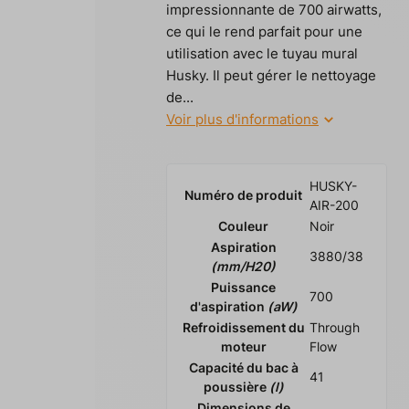
impressionnante de 700 airwatts,
ce qui le rend parfait pour une
utilisation avec le tuyau mural
Husky. Il peut gérer le nettoyage
de...
Voir plus d'informations
HUSKY-
Numéro de produit
AIR-200
Couleur
Noir
Aspiration
3880/38
(mm/H20)
Puissance
700
d'aspiration
(aW)
Refroidissement du
Through
moteur
Flow
Capacité du bac à
41
poussière
(l)
Dimensions de