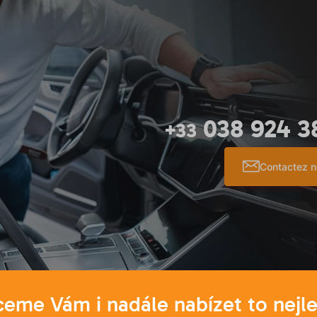
038 924 3
+33
Contactez 
eme Vám i nadále nabízet to nejle