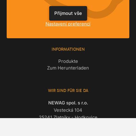
LÖSUNGEN
Einfamilienhäuser
Přijmout vše
Wohnungen
Nastavení preferencí
Gewerbeimmobilien
INFORMATIONEN
Produkte
Zum Herunterladen
WIR SIND FÜR SIE DA
NEWAG spol. s r.o.
Vestecká 104
25241 Zlatníky - Hodkovice
Alle Kontakte