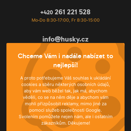
261 221 528
+420
Mo‐Do 8:30‐17:00, Fr 8:30‐15:00
info@husky.cz
Schreiben Sie jederzeit
Chceme Vám i nadále nabízet to
nejlepší!
A proto potřebujeme Váš souhlas k ukládání
cookies a sběru některých osobních údajů,
aby vám web běžel tak, jak má, abychom
věděli, co se na něm děje a abychom vám
mohli přizpůsobit reklamy, mimo jiné za
pomoci služeb společnosti Google.
Svolením pomůžete nejen nám, ale i ostatním
zákazníkům. Děkujeme!